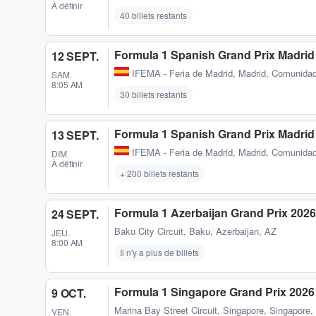
À définir
40 billets restants
Formula 1 Spanish Grand Prix Madrid
12 SEPT.
IFEMA - Feria de Madrid
,
Madrid, Comunidad
SAM.
8:05 AM
30 billets restants
Formula 1 Spanish Grand Prix Madrid
13 SEPT.
IFEMA - Feria de Madrid
,
Madrid, Comunidad
DIM.
À définir
+ 200 billets restants
Formula 1 Azerbaijan Grand Prix 2026
24 SEPT.
Baku City Circuit
,
Baku, Azerbaijan, AZ
JEU.
8:00 AM
Il n'y a plus de billets
Formula 1 Singapore Grand Prix 2026
9 OCT.
Marina Bay Street Circuit
,
Singapore, Singapore
VEN.