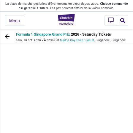
La place de marché des billets d’événements en direct depuis 2009.
Chaque commande
s fans achètent et vendent des billets
est garantie à 100 %.
Les prix peuvent différer de la valeur nominale.
StubHub - Où les f
Menu
Formula 1 Singapore Grand Prix
2026 - Saturday Tickets
sam. 10 oct. 2026
•
À définir
at
Marina Bay Street Circuit
,
Singapore
,
Singapore