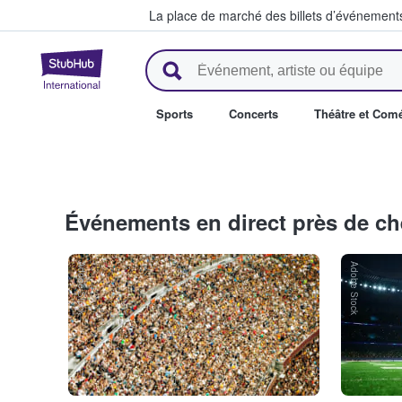
La place de marché des billets d’événement
StubHub - Où les fans achètent 
Sports
Concerts
Théâtre et Com
Événements en direct près de c
Adobe Stock
Adobe Stock