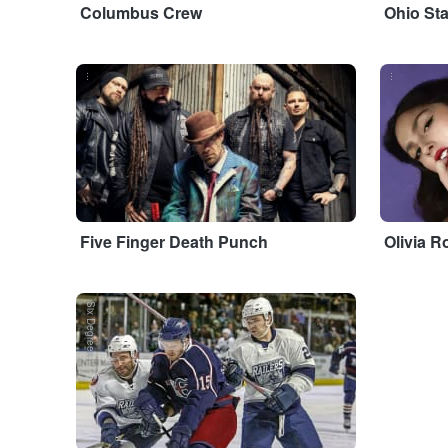
Columbus Crew
Ohio St
...
...
Five Finger Death Punch
Olivia R
Six Degrees