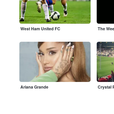
West Ham United FC
The We
...
StubHub International
Ariana Grande
Crystal 