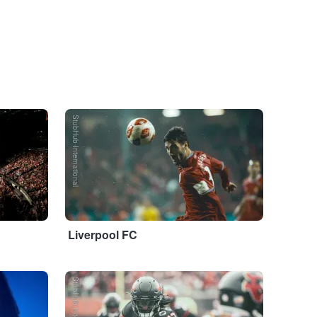
StubHub International
Liverpool FC
StubHub International