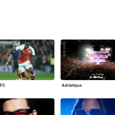
Adobe Stock
 FC
Adriatique
...