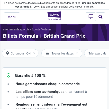
La place de marché des billets d’événements en direct depuis 2009.
Chaque commande
s fans achètent et vendent des billets
FORM
est garantie à 100 %.
Les prix peuvent différer de la valeur nominale.
StubHub - Où les f
Menu
événements sportifs
/
Sports Moteurs
Billets Formula 1 British Grand Prix
Columbus, OH
Toutes les dates
Trier par date
Garantie à 100 %
Nous garantissons chaque commande
Les billets sont authentiques
et arriveront à
temps pour l'événement
Remboursement intégral si l'événement est