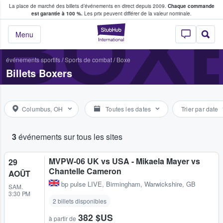
La place de marché des billets d’événements en direct depuis 2009.
Chaque commande
s fans achètent et vendent des billets
BOX
est garantie à 100 %.
Les prix peuvent différer de la valeur nominale.
StubHub - Où les f
Menu
événements sportifs
/
Sports de combat
/
Boxe
Billets Boxers
Columbus, OH
Toutes les dates
Trier par date
3
événements sur tous les sites
MVPW-06 UK vs USA - Mikaela Mayer vs
29
Chantelle Cameron
AOÛT
bp pulse LIVE
,
Birmingham, Warwickshire, GB
SAM.
3:30 PM
2 billets disponibles
382 $US
à partir de