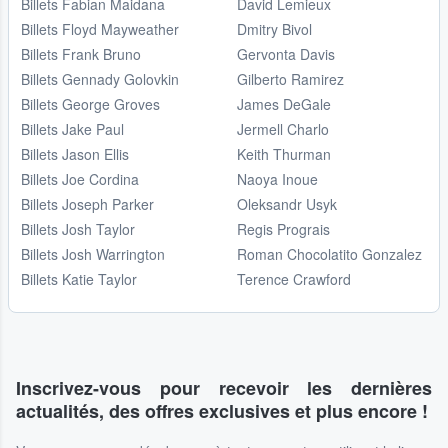
Billets Fabian Maidana
David Lemieux
Billets Floyd Mayweather
Dmitry Bivol
Billets Frank Bruno
Gervonta Davis
Billets Gennady Golovkin
Gilberto Ramirez
Billets George Groves
James DeGale
Billets Jake Paul
Jermell Charlo
Billets Jason Ellis
Keith Thurman
Billets Joe Cordina
Naoya Inoue
Billets Joseph Parker
Oleksandr Usyk
Billets Josh Taylor
Regis Prograis
Billets Josh Warrington
Roman Chocolatito Gonzalez
Billets Katie Taylor
Terence Crawford
Inscrivez-vous pour recevoir les dernières
actualités, des offres exclusives et plus encore !