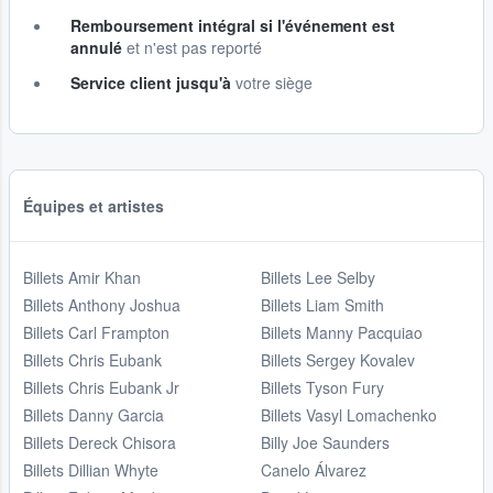
Remboursement intégral si l'événement est
annulé
et n'est pas reporté
Service client jusqu'à
votre siège
Équipes et artistes
Billets Amir Khan
Billets Lee Selby
Billets Anthony Joshua
Billets Liam Smith
Billets Carl Frampton
Billets Manny Pacquiao
Billets Chris Eubank
Billets Sergey Kovalev
Billets Chris Eubank Jr
Billets Tyson Fury
Billets Danny Garcia
Billets Vasyl Lomachenko
Billets Dereck Chisora
Billy Joe Saunders
Billets Dillian Whyte
Canelo Álvarez