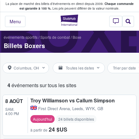
La place de marché des billets d’événements en direct depuis 2009.
Chaque commande
s fans achètent et vendent des billets
BOX
est garantie à 100 %.
Les prix peuvent différer de la valeur nominale.
StubHub - Où les f
Menu
événements sportifs
/
Sports de combat
/
Boxe
Billets Boxers
Columbus, OH
Toutes les dates
Trier par date
4
événements sur tous les sites
Troy Williamson vs Callum Simpson
8 AOÛT
First Direct Arena
,
Leeds, WYK, GB
SAM.
4:00 PM
Aujourd'hui
24 billets disponibles
24 $US
à partir de