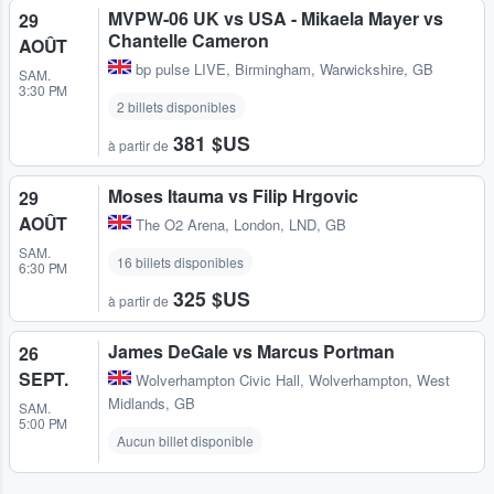
MVPW-06 UK vs USA - Mikaela Mayer vs
29
Chantelle Cameron
AOÛT
bp pulse LIVE
,
Birmingham, Warwickshire, GB
SAM.
3:30 PM
2 billets disponibles
381 $US
à partir de
Moses Itauma vs Filip Hrgovic
29
AOÛT
The O2 Arena
,
London, LND, GB
SAM.
16 billets disponibles
6:30 PM
325 $US
à partir de
James DeGale vs Marcus Portman
26
SEPT.
Wolverhampton Civic Hall
,
Wolverhampton, West
Midlands, GB
SAM.
5:00 PM
Aucun billet disponible