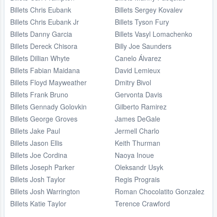
Billets Chris Eubank
Billets Sergey Kovalev
Billets Chris Eubank Jr
Billets Tyson Fury
Billets Danny Garcia
Billets Vasyl Lomachenko
Billets Dereck Chisora
Billy Joe Saunders
Billets Dillian Whyte
Canelo Álvarez
Billets Fabian Maidana
David Lemieux
Billets Floyd Mayweather
Dmitry Bivol
Billets Frank Bruno
Gervonta Davis
Billets Gennady Golovkin
Gilberto Ramirez
Billets George Groves
James DeGale
Billets Jake Paul
Jermell Charlo
Billets Jason Ellis
Keith Thurman
Billets Joe Cordina
Naoya Inoue
Billets Joseph Parker
Oleksandr Usyk
Billets Josh Taylor
Regis Prograis
Billets Josh Warrington
Roman Chocolatito Gonzalez
Billets Katie Taylor
Terence Crawford