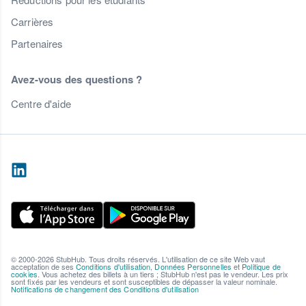
Carrières
Partenaires
Avez-vous des questions ?
Centre d'aide
© 2000-2026 StubHub. Tous droits réservés. L'utilisation de ce site Web vaut
acceptation de ses
Conditions d'utilisation
,
Données Personnelles
et
Politique de
cookies
. Vous achetez des billets à un tiers ; StubHub n'est pas le vendeur. Les prix
sont fixés par les vendeurs et sont susceptibles de dépasser la valeur nominale.
Notifications de changement des Conditions d'utilisation