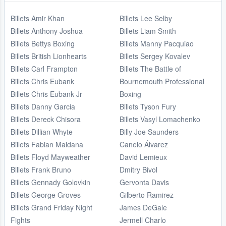
Billets Amir Khan
Billets Lee Selby
Billets Anthony Joshua
Billets Liam Smith
Billets Bettys Boxing
Billets Manny Pacquiao
Billets British Lionhearts
Billets Sergey Kovalev
Billets Carl Frampton
Billets The Battle of
Billets Chris Eubank
Bournemouth Professional
Billets Chris Eubank Jr
Boxing
Billets Danny Garcia
Billets Tyson Fury
Billets Dereck Chisora
Billets Vasyl Lomachenko
Billets Dillian Whyte
Billy Joe Saunders
Billets Fabian Maidana
Canelo Álvarez
Billets Floyd Mayweather
David Lemieux
Billets Frank Bruno
Dmitry Bivol
Billets Gennady Golovkin
Gervonta Davis
Billets George Groves
Gilberto Ramirez
Billets Grand Friday Night
James DeGale
Fights
Jermell Charlo