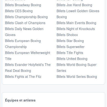
Billets Broadway Boxing
Billets Joe Hand Boxing
Billets CES Boxing
Billets Lowell Golden Gloves
Billets Championship Boxing
Boxing
Billets Clash of Champions
Billets Main Events Boxing
Billets Daily News Golden
Billets Night of Knockouts
Gloves
Billets Shobox
Billets European Boxing
Billets Star Boxing
Championship
Billets Superwelter
Billets European Welterweight
Billets Title Fights
Title
Billets United Boxing
Billets Evander Holyfield's The
Billets World Boxing Super
Real Deal Boxing
Series
Billets Fights at The Fitz
Billets World Series Boxing
Équipes et artistes