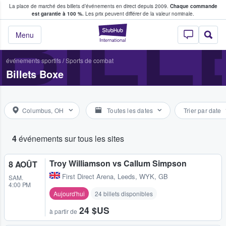
La place de marché des billets d’événements en direct depuis 2009.
Chaque commande
s fans achètent et vendent des billets
BILL
est garantie à 100 %.
Les prix peuvent différer de la valeur nominale.
StubHub - Où les f
Menu
événements sportifs
/
Sports de combat
Billets Boxe
Columbus, OH
Toutes les dates
Trier par date
4
événements sur tous les sites
Troy Williamson vs Callum Simpson
8 AOÛT
First Direct Arena
,
Leeds, WYK, GB
SAM.
4:00 PM
Aujourd'hui
24 billets disponibles
24 $US
à partir de