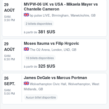
MVPW-06 UK vs USA - Mikaela Mayer vs
29
Chantelle Cameron
AOÛT
bp pulse LIVE
,
Birmingham, Warwickshire, GB
SAM.
3:30 PM
2 billets disponibles
381 $US
à partir de
Moses Itauma vs Filip Hrgovic
29
AOÛT
The O2 Arena
,
London, LND, GB
SAM.
16 billets disponibles
6:30 PM
325 $US
à partir de
James DeGale vs Marcus Portman
26
SEPT.
Wolverhampton Civic Hall
,
Wolverhampton, West
Midlands, GB
SAM.
5:00 PM
Aucun billet disponible