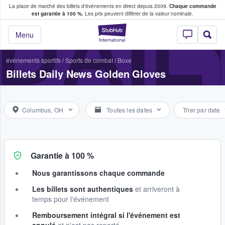
La place de marché des billets d’événements en direct depuis 2009.
Chaque commande
s fans achètent et vendent des billets
DAIL
est garantie à 100 %.
Les prix peuvent différer de la valeur nominale.
StubHub - Où les f
Menu
événements sportifs
/
Sports de combat
/
Boxe
Billets Daily News Golden Gloves
Columbus, OH
Toutes les dates
Trier par date
Garantie à 100 %
Nous garantissons chaque commande
Les billets sont authentiques
et arriveront à
temps pour l'événement
Remboursement intégral si l'événement est