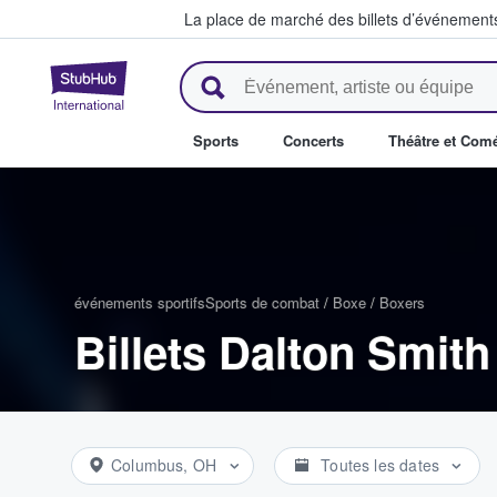
La place de marché des billets d’événement
StubHub - Où les fans achètent 
Sports
Concerts
Théâtre et Com
événements sportifs
Sports de combat
/
Boxe
/
Boxers
Billets Dalton Smith
Columbus, OH
Toutes les dates