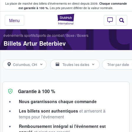
La place de marché des billets d’événements en direct depuis 2009.
Chaque commande
s fans achètent et vendent des billets
ARTU
est garantie à 100 %.
Les prix peuvent différer de la valeur nominale.
StubHub - Où les f
Menu
événements sportifs
Sports de combat
/
Boxe
/
Boxers
Billets Artur Beterbiev
Columbus, OH
Toutes les dates
Trier par date
Garantie à 100 %
Nous garantissons chaque commande
Les billets sont authentiques
et arriveront à
temps pour l'événement
Remboursement intégral si l'événement est