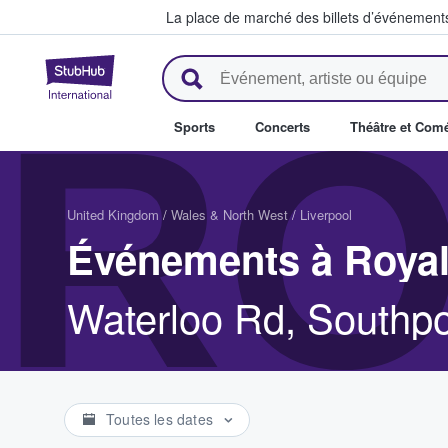
La place de marché des billets d’événement
StubHub - Où les fans achètent 
RO
Sports
Concerts
Théâtre et Com
United Kingdom
/
Wales & North West
/
Liverpool
Événements à Royal 
Waterloo Rd, Southp
Toutes les dates