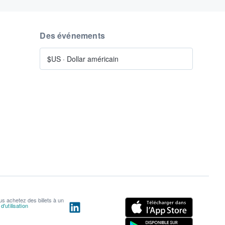
Des événements
$US
·
Dollar américain
us achetez des billets à un
'utilisation