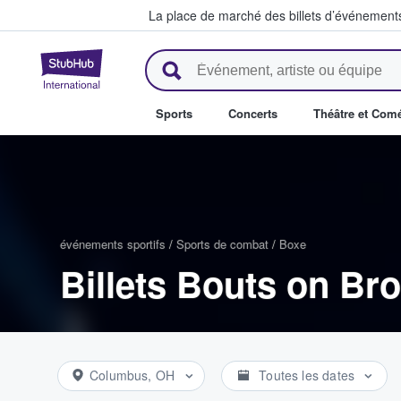
La place de marché des billets d’événement
StubHub - Où les fans achètent 
Sports
Concerts
Théâtre et Com
événements sportifs
/
Sports de combat
/
Boxe
Billets Bouts on Br
Columbus, OH
Toutes les dates