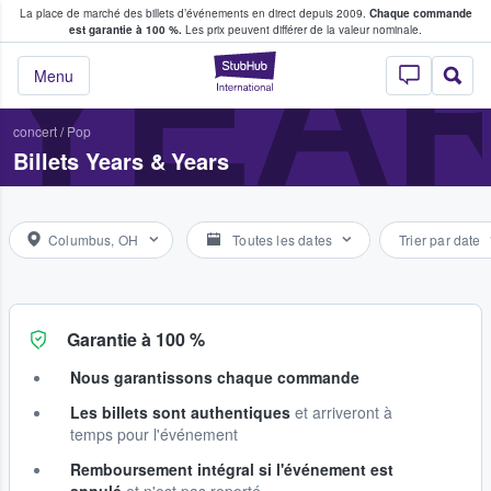
La place de marché des billets d’événements en direct depuis 2009.
Chaque commande
s fans achètent et vendent des billets
YEAR
est garantie à 100 %.
Les prix peuvent différer de la valeur nominale.
StubHub - Où les f
Menu
concert
/
Pop
Billets Years & Years
Columbus, OH
Toutes les dates
Trier par date
Garantie à 100 %
Nous garantissons chaque commande
Les billets sont authentiques
et arriveront à
temps pour l'événement
Remboursement intégral si l'événement est