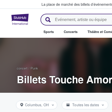
La place de marché des billets d’événement
StubHub - Où les fans achètent 
Sports
Concerts
Théâtre et Com
concert
/
Punk
Billets Touche Amo
Columbus, OH
Toutes les dates