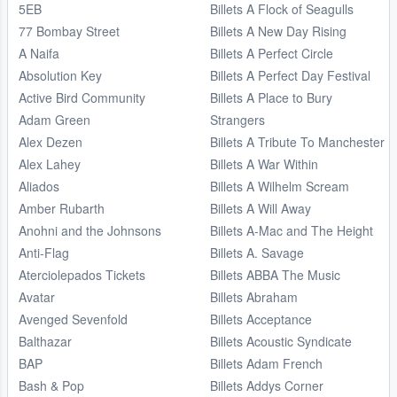
5EB
Billets A Flock of Seagulls
77 Bombay Street
Billets A New Day Rising
A Naifa
Billets A Perfect Circle
Absolution Key
Billets A Perfect Day Festival
Active Bird Community
Billets A Place to Bury
Adam Green
Strangers
Alex Dezen
Billets A Tribute To Manchester
Alex Lahey
Billets A War Within
Aliados
Billets A Wilhelm Scream
Amber Rubarth
Billets A Will Away
Anohni and the Johnsons
Billets A-Mac and The Height
Anti-Flag
Billets A. Savage
Aterciolepados Tickets
Billets ABBA The Music
Avatar
Billets Abraham
Avenged Sevenfold
Billets Acceptance
Balthazar
Billets Acoustic Syndicate
BAP
Billets Adam French
Bash & Pop
Billets Addys Corner