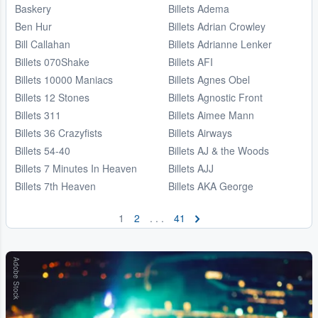
Baskery
Billets Adema
Ben Hur
Billets Adrian Crowley
Bill Callahan
Billets Adrianne Lenker
Billets 070Shake
Billets AFI
Billets 10000 Maniacs
Billets Agnes Obel
Billets 12 Stones
Billets Agnostic Front
Billets 311
Billets Aimee Mann
Billets 36 Crazyfists
Billets Airways
Billets 54-40
Billets AJ & the Woods
Billets 7 Minutes In Heaven
Billets AJJ
Billets 7th Heaven
Billets AKA George
1
2
. . .
41
Adobe Stock