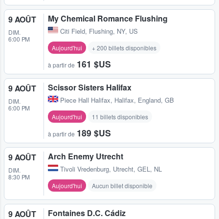
My Chemical Romance Flushing
9 AOÛT
Citi Field
,
Flushing, NY, US
DIM.
6:00 PM
Aujourd'hui
+ 200 billets disponibles
161 $US
à partir de
Scissor Sisters Halifax
9 AOÛT
Piece Hall Halifax
,
Halifax, England, GB
DIM.
6:00 PM
Aujourd'hui
11 billets disponibles
189 $US
à partir de
Arch Enemy Utrecht
9 AOÛT
Tivoli Vredenburg
,
Utrecht, GEL, NL
DIM.
8:30 PM
Aujourd'hui
Aucun billet disponible
Fontaines D.C. Cádiz
9 AOÛT