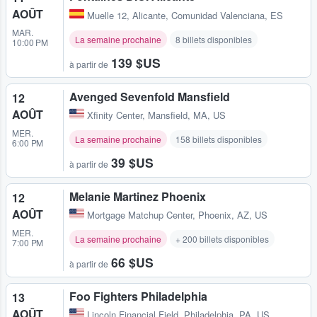
AOÛT
Muelle 12
,
Alicante, Comunidad Valenciana, ES
MAR.
La semaine prochaine
8 billets disponibles
10:00 PM
139 $US
à partir de
Avenged Sevenfold Mansfield
12
AOÛT
Xfinity Center
,
Mansfield, MA, US
MER.
La semaine prochaine
158 billets disponibles
6:00 PM
39 $US
à partir de
Melanie Martinez Phoenix
12
AOÛT
Mortgage Matchup Center
,
Phoenix, AZ, US
MER.
La semaine prochaine
+ 200 billets disponibles
7:00 PM
66 $US
à partir de
Foo Fighters Philadelphia
13
AOÛT
Lincoln Financial Field
,
Philadelphia, PA, US