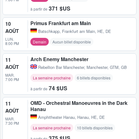
371 $US
à partir de
Primus Frankfurt am Main
10
AOÛT
Batschkapp
,
Frankfurt am Main, HE, DE
LUN.
Demain
Aucun billet disponible
8:00 PM
Arch Enemy Manchester
11
AOÛT
Rebellion Bar Manchester
,
Manchester, GTM, GB
MAR.
La semaine prochaine
6 billets disponibles
7:00 PM
74 $US
à partir de
OMD - Orchestral Manoeuvres in the Dark
11
Hanau
AOÛT
Amphitheater Hanau
,
Hanau, HE, DE
MAR.
7:30 PM
La semaine prochaine
10 billets disponibles
375 $US
à partir de