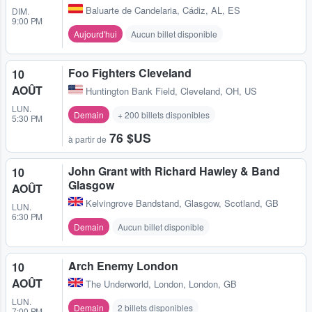
Baluarte de Candelaria
,
Cádiz, AL, ES
DIM.
9:00 PM
Aujourd'hui
Aucun billet disponible
Foo Fighters Cleveland
10
AOÛT
Huntington Bank Field
,
Cleveland, OH, US
LUN.
Demain
+ 200 billets disponibles
5:30 PM
76 $US
à partir de
John Grant with Richard Hawley & Band
10
Glasgow
AOÛT
Kelvingrove Bandstand
,
Glasgow, Scotland, GB
LUN.
6:30 PM
Demain
Aucun billet disponible
Arch Enemy London
10
AOÛT
The Underworld
,
London, London, GB
LUN.
Demain
2 billets disponibles
7:00 PM