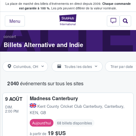
La place de marché des billets d’événements en direct depuis 2009.
Chaque commande
s fans achètent et vendent des billets
ALTE
est garantie à 100 %.
Les prix peuvent différer de la valeur nominale.
StubHub - Où les f
Menu
concert
Billets Alternative and Indie
Columbus, OH
Toutes les dates
Trier par date
2 040
événements sur tous les sites
Madness Canterbury
9 AOÛT
Kent County Cricket Club Canterbury
,
Canterbury,
DIM.
2:00 PM
KEN, GB
Aujourd'hui
68 billets disponibles
19 $US
à partir de