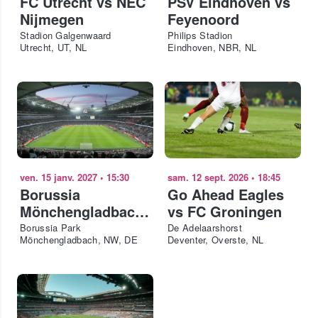
FC Utrecht vs NEC
PSV Eindhoven vs
Nijmegen
Feyenoord
Stadion Galgenwaard
Philips Stadion
Utrecht, UT, NL
Eindhoven, NBR, NL
ven. 15 janv. 2027
•
15:30
sam. 12 sept. 2026
•
18:45
Borussia
Go Ahead Eagles
Mönchengladbach
vs FC Groningen
vs 1. FC Union
Borussia Park
De Adelaarshorst
Mönchengladbach, NW, DE
Deventer, Overste, NL
Berlin