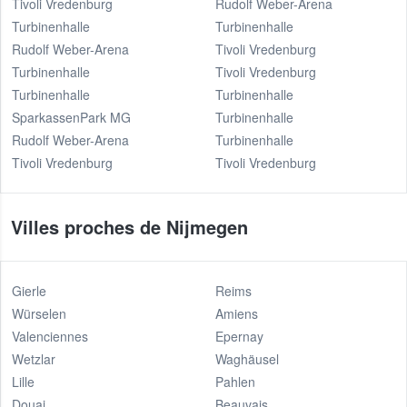
Tivoli Vredenburg
Rudolf Weber-Arena
Turbinenhalle
Turbinenhalle
Rudolf Weber-Arena
Tivoli Vredenburg
Turbinenhalle
Tivoli Vredenburg
Turbinenhalle
Turbinenhalle
SparkassenPark MG
Turbinenhalle
Rudolf Weber-Arena
Turbinenhalle
Tivoli Vredenburg
Tivoli Vredenburg
Villes proches de Nijmegen
Gierle
Reims
Würselen
Amiens
Valenciennes
Epernay
Wetzlar
Waghäusel
Lille
Pahlen
Douai
Beauvais