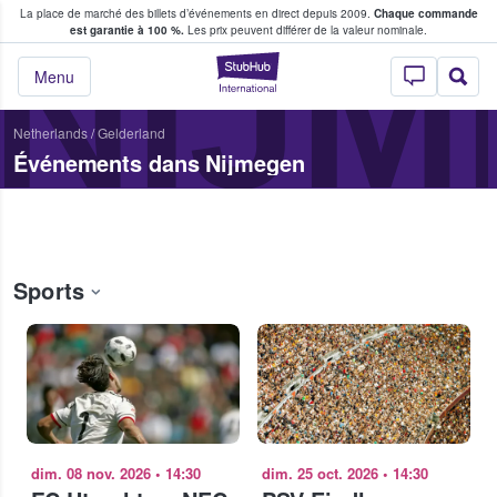
La place de marché des billets d’événements en direct depuis 2009.
Chaque commande
s fans achètent et vendent des billets
NIJ
est garantie à 100 %.
Les prix peuvent différer de la valeur nominale.
StubHub - Où les f
Menu
Netherlands
/
Gelderland
Événements dans Nijmegen
Sports
dim. 08 nov. 2026
•
14:30
dim. 25 oct. 2026
•
14:30