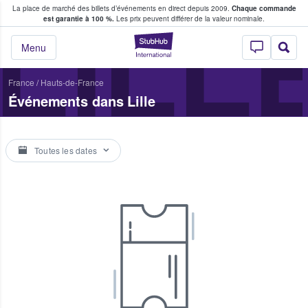
La place de marché des billets d’événements en direct depuis 2009.
Chaque commande
s fans achètent et vendent des billets
LILL
est garantie à 100 %.
Les prix peuvent différer de la valeur nominale.
StubHub - Où les f
Menu
France
/
Hauts-de-France
Événements dans Lille
Toutes les dates