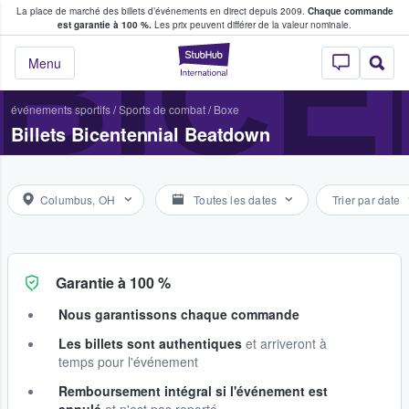
La place de marché des billets d’événements en direct depuis 2009.
Chaque commande
s fans achètent et vendent des billets
BIC
est garantie à 100 %.
Les prix peuvent différer de la valeur nominale.
StubHub - Où les f
Menu
événements sportifs
/
Sports de combat
/
Boxe
Billets Bicentennial Beatdown
Columbus, OH
Toutes les dates
Trier par date
Garantie à 100 %
Nous garantissons chaque commande
Les billets sont authentiques
et arriveront à
temps pour l'événement
Remboursement intégral si l'événement est