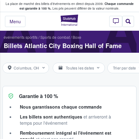
La place de marché des billets d’événements en direct depuis 2009.
Chaque commande
s fans achètent et vendent des billets
ATLA
est garantie à 100 %.
Les prix peuvent différer de la valeur nominale.
StubHub - Où les f
Menu
événements sportifs
/
Sports de combat
/
Boxe
Billets Atlantic City Boxing Hall of Fame
Columbus, OH
Toutes les dates
Trier par date
Garantie à 100 %
Nous garantissons chaque commande
Les billets sont authentiques
et arriveront à
temps pour l'événement
Remboursement intégral si l'événement est