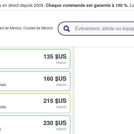
s en direct depuis 2009.
Chaque commande est garantie à 100 %.
Le
t vendent des billets
ad de México
,
Ciudad de México
135 $US
chacun
160 $US
llets
chacun
215 $US
llets
chacun
230 $US
s
chacun