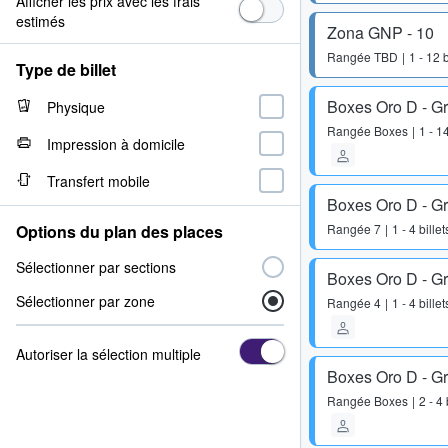
Afficher les prix avec les frais
estimés
Zona GNP - 10
Rangée
TBD
1 - 12 b
Type de billet
Boxes Oro D - G
Physique
Rangée
Boxes
1 - 14
Impression à domicile
Transfert mobile
Boxes Oro D - G
Options du plan des places
Rangée
7
1 - 4 billet
Sélectionner par sections
Boxes Oro D - G
Sélectionner par zone
Rangée
4
1 - 4 billet
Autoriser la sélection multiple
Boxes Oro D - G
Rangée
Boxes
2 - 4 