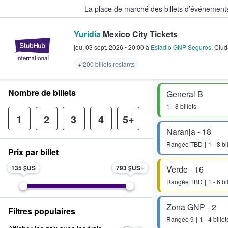
La place de marché des billets d’événement
Yuridia
Mexico City Tickets
StubHub - Où les fans achètent e
jeu. 03 sept. 2026
•
20:00
à
Estadio GNP Seguros
,
Ciud
+ 200 billets restants
Nombre de billets
General B
1 - 8 billets
1
2
3
4
5+
Naranja - 18
Rangée
TBD
1 - 8 bi
Prix par billet
135 $US
793 $US
Verde - 16
Rangée
TBD
1 - 6 bi
Zona GNP - 2
Filtres populaires
Rangée
9
1 - 4 billet