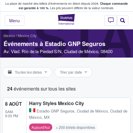
La place de marché des billets d’événements en direct depuis 2009.
Chaque commande
s fans achètent et vendent des billets
est garantie à 100 %.
Les prix peuvent différer de la valeur nominale.
ESTA
StubHub - Où les f
Menu
Mexico
/
Mexico City
Événements à Estadio GNP Seguros
Av. Viad. Río de la Piedad S/N, Ciudad de México, 08400
Toutes les dates
Trier par date
24
événements sur tous les sites
Harry Styles Mexico City
8 AOÛT
Estadio GNP Seguros
,
Ciudad de México, Ciudad de
SAM.
9:00 PM
México, MX
Aujourd'hui
+ 200 billets disponibles