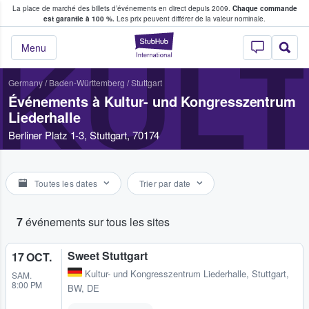
La place de marché des billets d’événements en direct depuis 2009.
Chaque commande
s fans achètent et vendent des billets
est garantie à 100 %.
Les prix peuvent différer de la valeur nominale.
StubHub - Où les f
KUL
Menu
Germany
/
Baden-Württemberg
/
Stuttgart
Événements à Kultur- und Kongresszentrum
Liederhalle
Berliner Platz 1-3, Stuttgart, 70174
Toutes les dates
Trier par date
7
événements sur tous les sites
Sweet Stuttgart
17 OCT.
Kultur- und Kongresszentrum Liederhalle
,
Stuttgart,
SAM.
8:00 PM
BW, DE