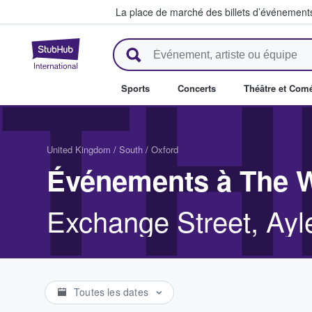
La place de marché des billets d’événement
StubHub - Où les fans achètent 
TH
Sports
Concerts
Théâtre et Com
United Kingdom
/
South
/
Oxford
Événements à The W
Exchange Street, Ay
Toutes les dates