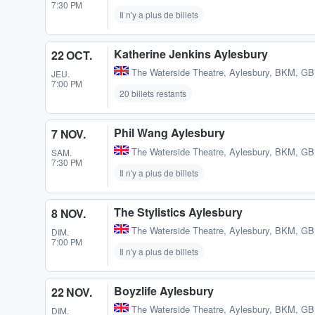
7:30 PM
Il n'y a plus de billets
Katherine Jenkins Aylesbury
22 OCT.
The Waterside Theatre
,
Aylesbury, BKM, GB
JEU.
7:00 PM
20 billets restants
Phil Wang Aylesbury
7 NOV.
The Waterside Theatre
,
Aylesbury, BKM, GB
SAM.
7:30 PM
Il n'y a plus de billets
The Stylistics Aylesbury
8 NOV.
The Waterside Theatre
,
Aylesbury, BKM, GB
DIM.
7:00 PM
Il n'y a plus de billets
Boyzlife Aylesbury
22 NOV.
The Waterside Theatre
,
Aylesbury, BKM, GB
DIM.