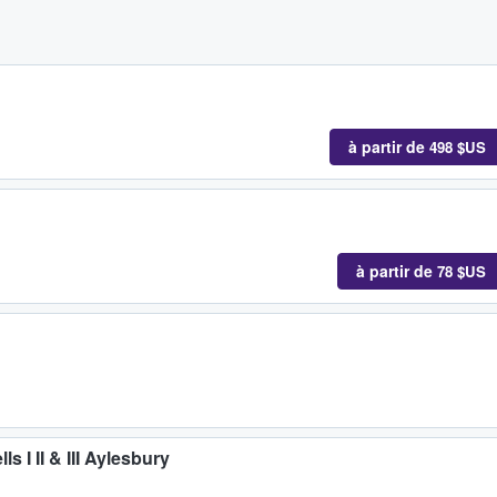
à partir de
498 $US
à partir de
78 $US
s I II & III Aylesbury