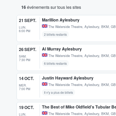
16
événements sur tous les sites
Marillion Aylesbury
21 SEPT.
The Waterside Theatre
,
Aylesbury, BKM, GB
LUN.
6:00 PM
2 billets restants
Al Murray Aylesbury
26 SEPT.
The Waterside Theatre
,
Aylesbury, BKM, GB
SAM.
7:30 PM
6 billets restants
Justin Hayward Aylesbury
14 OCT.
The Waterside Theatre
,
Aylesbury, BKM, GB
MER.
7:00 PM
Il n'y a plus de billets
The Best of Mike Oldfield's Tubular Bell
19 OCT.
The Waterside Theatre
,
Aylesbury, BKM, GB
LUN.