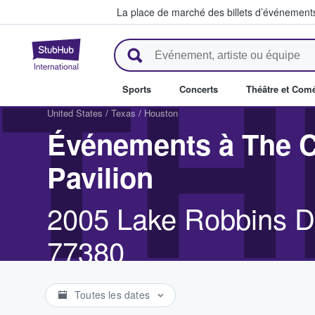
La place de marché des billets d’événement
StubHub - Où les fans achètent 
TH
Sports
Concerts
Théâtre et Com
United States
/
Texas
/
Houston
Événements à The C
Pavilion
2005 Lake Robbins D
77380
Toutes les dates