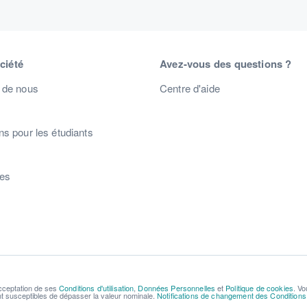
ciété
Avez-vous des questions ?
 de nous
Centre d'aide
s pour les étudiants
s
res
acceptation de ses
Conditions d'utilisation
,
Données Personnelles
et
Politique de cookies
. Vo
ont susceptibles de dépasser la valeur nominale.
Notifications de changement des Conditions d