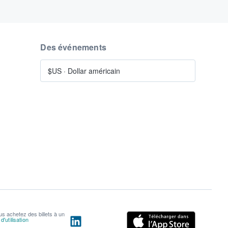
Des événements
$US
·
Dollar américain
us achetez des billets à un
'utilisation