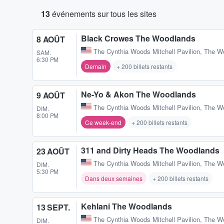
13
événements sur tous les sites
Black Crowes The Woodlands
8 AOÛT
The Cynthia Woods Mitchell Pavilion
,
The W
SAM.
6:30 PM
Demain
+ 200 billets restants
Ne-Yo & Akon The Woodlands
9 AOÛT
The Cynthia Woods Mitchell Pavilion
,
The W
DIM.
8:00 PM
Ce week-end
+ 200 billets restants
311 and Dirty Heads The Woodlands
23 AOÛT
The Cynthia Woods Mitchell Pavilion
,
The W
DIM.
5:30 PM
Dans deux semaines
+ 200 billets restants
Kehlani The Woodlands
13 SEPT.
The Cynthia Woods Mitchell Pavilion
,
The W
DIM.