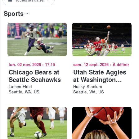
Sports
lun. 02 nov. 2026
•
17:15
sam. 12 sept. 2026
•
À définir
Chicago Bears at
Utah State Aggies
Seattle Seahawks
at Washington
Huskies Football
Lumen Field
Husky Stadium
Seattle, WA, US
Seattle, WA, US