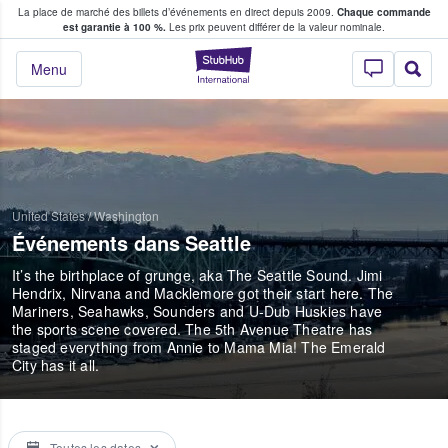
La place de marché des billets d’événements en direct depuis 2009.
Chaque commande
s fans achètent et vendent des billets
est garantie à 100 %.
Les prix peuvent différer de la valeur nominale.
StubHub - Où les f
Menu
United States
/
Washington
Événements dans Seattle
It’s the birthplace of grunge, aka The Seattle Sound. Jimi
Hendrix, Nirvana and Macklemore got their start here. The
Mariners, Seahawks, Sounders and U-Dub Huskies have
the sports scene covered. The 5th Avenue Theatre has
staged everything from Annie to Mama Mia! The Emerald
City has it all.
Toutes les dates