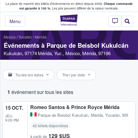
La place de marché des billets d’événements en direct depuis 2009.
Chaque commande
s fans achètent et vendent des billets
est garantie à 100 %.
Les prix peuvent différer de la valeur nominale.
PARQ
StubHub - Où les f
Menu
Mexico
/
Yucatan
/
Merida
Événements à Parque de Beisbol Kukulcán
Kukulcán, 97174 Mérida, Yuc., México, Mérida, 97196
Toutes les dates
Trier par date
1
événement sur tous les sites
Romeo Santos & Prince Royce Mérida
15 OCT.
Parque de Beisbol Kukulcán
,
Mérida, Yucatán, MX
JEU.
9:00 PM
42 billets disponibles
129 $US
à partir de