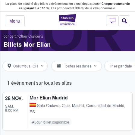
La place de marché des billets d’événements en direct depuis 2009.
Chaque commande
s fans achètent et vendent des billets
MOR 
est garantie à 100 %.
Les prix peuvent différer de la valeur nominale.
StubHub - Où les f
Menu
concert
/
Other Concerts
Billets Mor Elian
Columbus, OH
Toutes les dates
Trier par date
1
événement sur tous les sites
Mor Elian Madrid
28 NOV.
Sala Cadavra Club
,
Madrid, Comunidad de Madrid,
SAM.
9:00 PM
ES
Aucun billet disponible