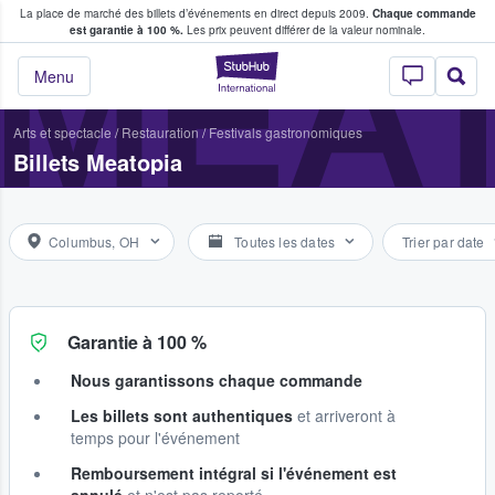
La place de marché des billets d’événements en direct depuis 2009.
Chaque commande
s fans achètent et vendent des billets
MEA
est garantie à 100 %.
Les prix peuvent différer de la valeur nominale.
StubHub - Où les f
Menu
Arts et spectacle
/
Restauration
/
Festivals gastronomiques
Billets Meatopia
Columbus, OH
Toutes les dates
Trier par date
Garantie à 100 %
Nous garantissons chaque commande
Les billets sont authentiques
et arriveront à
temps pour l'événement
Remboursement intégral si l'événement est