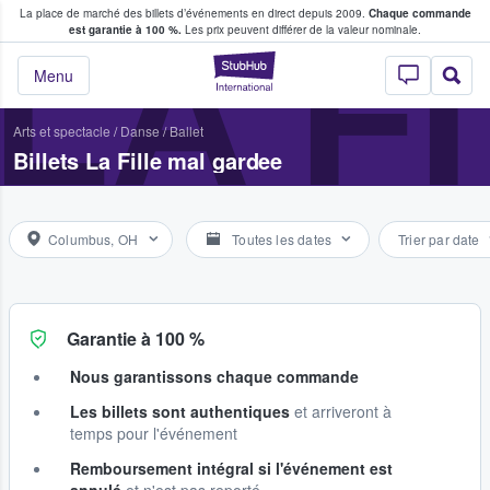
La place de marché des billets d’événements en direct depuis 2009.
Chaque commande
s fans achètent et vendent des billets
LA F
est garantie à 100 %.
Les prix peuvent différer de la valeur nominale.
StubHub - Où les f
Menu
Arts et spectacle
/
Danse
/
Ballet
Billets La Fille mal gardee
Columbus, OH
Toutes les dates
Trier par date
Garantie à 100 %
Nous garantissons chaque commande
Les billets sont authentiques
et arriveront à
temps pour l'événement
Remboursement intégral si l'événement est