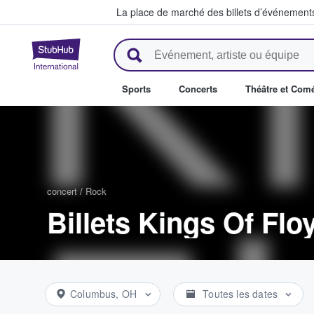
La place de marché des billets d’événement
StubHub - Où les fans achètent 
Sports
Concerts
Théâtre et Com
concert
/
Rock
Billets Kings Of Flo
Columbus, OH
Toutes les dates