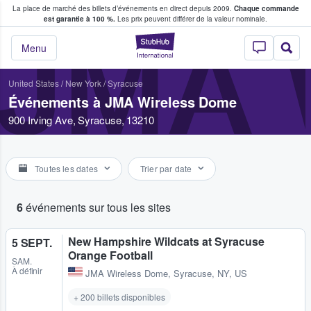
La place de marché des billets d’événements en direct depuis 2009.
Chaque commande
s fans achètent et vendent des billets
est garantie à 100 %.
Les prix peuvent différer de la valeur nominale.
JMA 
StubHub - Où les f
Menu
United States
/
New York
/
Syracuse
Événements à JMA Wireless Dome
900 Irving Ave, Syracuse, 13210
Toutes les dates
Trier par date
6
événements sur tous les sites
New Hampshire Wildcats at Syracuse
5 SEPT.
Orange Football
SAM.
À définir
JMA Wireless Dome
,
Syracuse, NY, US
+ 200 billets disponibles