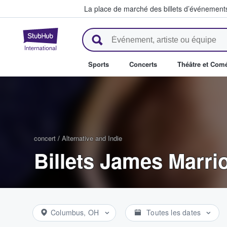
La place de marché des billets d’événement
StubHub - Où les fans achètent 
Sports
Concerts
Théâtre et Com
concert
/
Alternative and Indie
Billets James Marrio
Columbus, OH
Toutes les dates