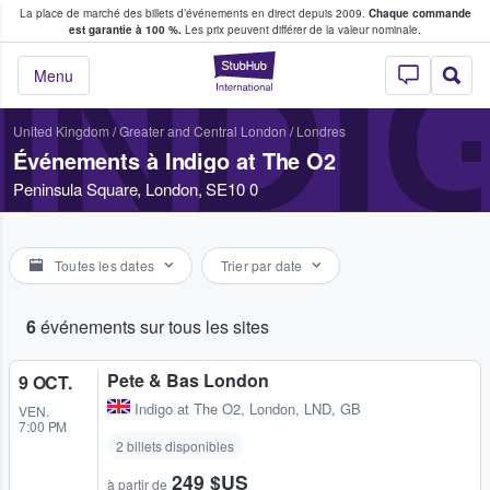
La place de marché des billets d’événements en direct depuis 2009.
Chaque commande
s fans achètent et vendent des billets
est garantie à 100 %.
Les prix peuvent différer de la valeur nominale.
INDI
StubHub - Où les f
Menu
United Kingdom
/
Greater and Central London
/
Londres
Événements à Indigo at The O2
Peninsula Square, London, SE10 0
Toutes les dates
Trier par date
6
événements sur tous les sites
Pete & Bas London
9 OCT.
Indigo at The O2
,
London, LND, GB
VEN.
7:00 PM
2 billets disponibles
249 $US
à partir de