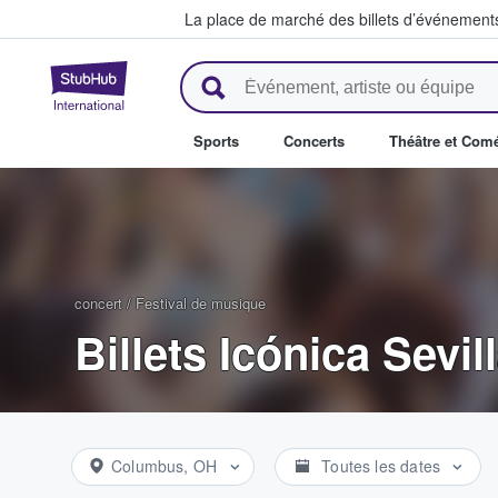
La place de marché des billets d’événement
StubHub - Où les fans achètent 
Sports
Concerts
Théâtre et Com
concert
/
Festival de musique
Billets Icónica Sevil
Columbus, OH
Toutes les dates