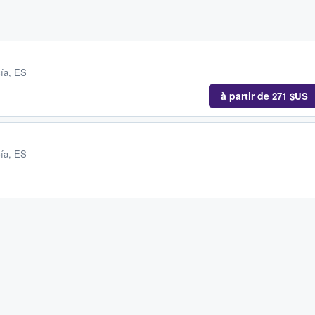
cía, ES
à partir de
271 $US
cía, ES