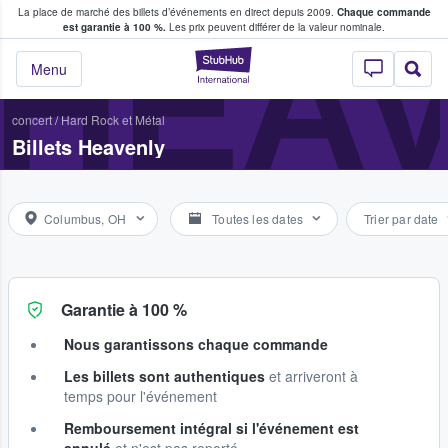
La place de marché des billets d’événements en direct depuis 2009.
Chaque commande
s fans achètent et vendent des billets
HEA
est garantie à 100 %.
Les prix peuvent différer de la valeur nominale.
StubHub - Où les f
Menu
concert
/
Hard Rock et Métal
Billets Heavenly
Columbus, OH
Toutes les dates
Trier par date
Garantie à 100 %
Nous garantissons chaque commande
Les billets sont authentiques
et arriveront à
temps pour l'événement
Remboursement intégral si l'événement est