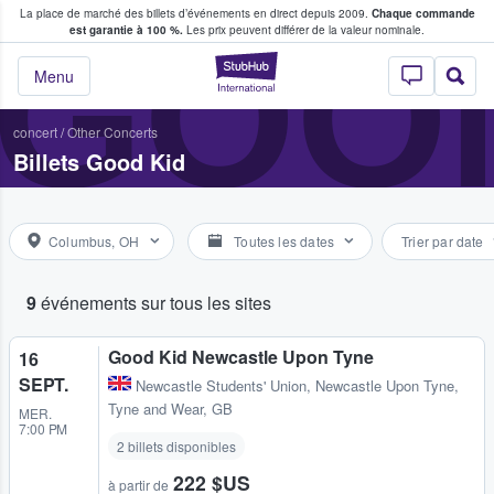
La place de marché des billets d’événements en direct depuis 2009.
Chaque commande
s fans achètent et vendent des billets
GOOD
est garantie à 100 %.
Les prix peuvent différer de la valeur nominale.
StubHub - Où les f
Menu
concert
/
Other Concerts
Billets Good Kid
Columbus, OH
Toutes les dates
Trier par date
9
événements sur tous les sites
Good Kid Newcastle Upon Tyne
16
SEPT.
Newcastle Students' Union
,
Newcastle Upon Tyne,
Tyne and Wear, GB
MER.
7:00 PM
2 billets disponibles
222 $US
à partir de