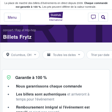
La place de marché des billets d’événements en direct depuis 2009.
Chaque commande
s fans achètent et vendent des billets
FRYT
est garantie à 100 %.
Les prix peuvent différer de la valeur nominale.
StubHub - Où les f
Menu
concert
/
Rap et Hip-hop
Billets Frytz
Columbus, OH
Toutes les dates
Trier par date
Garantie à 100 %
Nous garantissons chaque commande
Les billets sont authentiques
et arriveront à
temps pour l'événement
Remboursement intégral si l'événement est