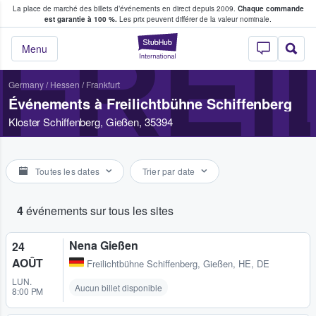
La place de marché des billets d’événements en direct depuis 2009.
Chaque commande
s fans achètent et vendent des billets
est garantie à 100 %.
Les prix peuvent différer de la valeur nominale.
FREI
StubHub - Où les f
Menu
Germany
/
Hessen
/
Frankfurt
Événements à Freilichtbühne Schiffenberg
Kloster Schiffenberg, Gießen, 35394
Toutes les dates
Trier par date
4
événements sur tous les sites
Nena Gießen
24
AOÛT
Freilichtbühne Schiffenberg
,
Gießen, HE, DE
LUN.
Aucun billet disponible
8:00 PM