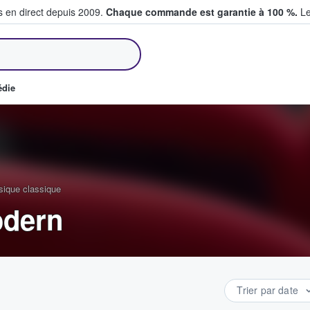
s en direct depuis 2009.
Chaque commande est garantie à 100 %.
Le
et vendent des billets
édie
sique classique
odern
Trier par date