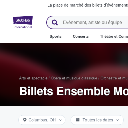
La place de marché des billets d’événement
StubHub - Où les fans achètent 
Sports
Concerts
Théâtre et Com
Arts et spectacle
/
Opéra et musique classique
/
Orchestre et mu
Billets Ensemble M
Columbus, OH
Toutes les dates