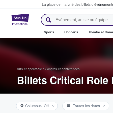
La place de marché des billets d’événement
StubHub - Où les fans achètent 
Sports
Concerts
Théâtre et Com
Arts et spectacle
/
Congrès et conférences
Billets Critical Role
Columbus, OH
Toutes les dates