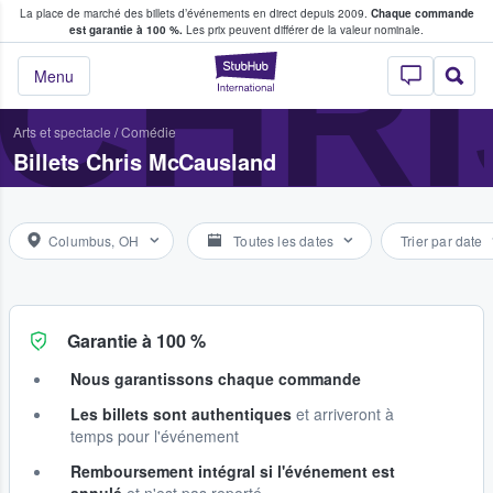
La place de marché des billets d’événements en direct depuis 2009.
Chaque commande
s fans achètent et vendent des billets
CHR
est garantie à 100 %.
Les prix peuvent différer de la valeur nominale.
StubHub - Où les f
Menu
Arts et spectacle
/
Comédie
Billets Chris McCausland
Columbus, OH
Toutes les dates
Trier par date
Garantie à 100 %
Nous garantissons chaque commande
Les billets sont authentiques
et arriveront à
temps pour l'événement
Remboursement intégral si l'événement est