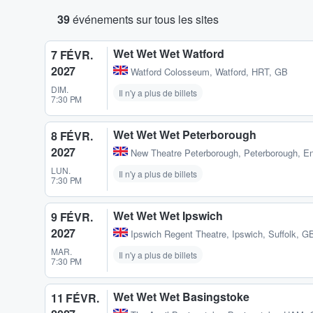
39
événements sur tous les sites
Wet Wet Wet Watford
7 FÉVR.
2027
Watford Colosseum
,
Watford, HRT, GB
DIM.
Il n'y a plus de billets
7:30 PM
Wet Wet Wet Peterborough
8 FÉVR.
2027
New Theatre Peterborough
,
Peterborough, E
LUN.
Il n'y a plus de billets
7:30 PM
Wet Wet Wet Ipswich
9 FÉVR.
2027
Ipswich Regent Theatre
,
Ipswich, Suffolk, G
MAR.
Il n'y a plus de billets
7:30 PM
Wet Wet Wet Basingstoke
11 FÉVR.