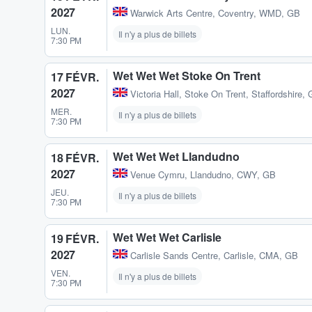
2027
Warwick Arts Centre
,
Coventry, WMD, GB
LUN.
Il n'y a plus de billets
7:30 PM
Wet Wet Wet Stoke On Trent
17 FÉVR.
2027
Victoria Hall
,
Stoke On Trent, Staffordshire,
MER.
Il n'y a plus de billets
7:30 PM
Wet Wet Wet Llandudno
18 FÉVR.
2027
Venue Cymru
,
Llandudno, CWY, GB
JEU.
Il n'y a plus de billets
7:30 PM
Wet Wet Wet Carlisle
19 FÉVR.
2027
Carlisle Sands Centre
,
Carlisle, CMA, GB
VEN.
Il n'y a plus de billets
7:30 PM