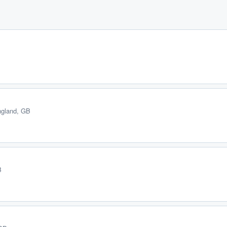
ngland, GB
B