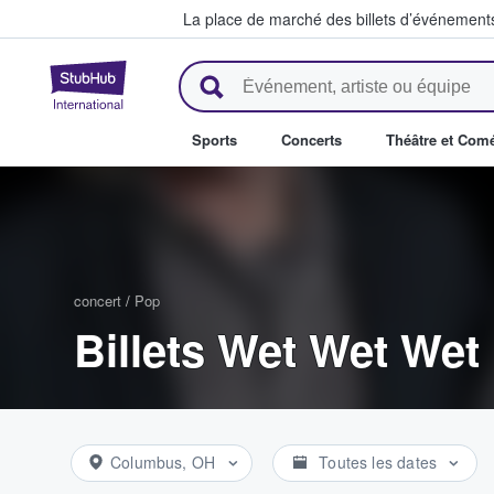
La place de marché des billets d’événement
StubHub - Où les fans achètent 
Sports
Concerts
Théâtre et Com
concert
/
Pop
Billets Wet Wet Wet
Columbus, OH
Toutes les dates