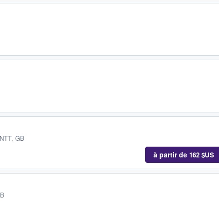
B
 NTT, GB
à partir de
162 $US
GB