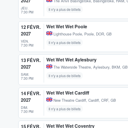
2027
The Anvil Basingstoke
,
Basingstoke, HAM,
JEU.
Il n'y a plus de billets
7:30 PM
Wet Wet Wet Poole
12 FÉVR.
2027
Lighthouse Poole
,
Poole, DOR, GB
VEN.
Il n'y a plus de billets
7:30 PM
Wet Wet Wet Aylesbury
13 FÉVR.
2027
The Waterside Theatre
,
Aylesbury, BKM, GB
SAM.
Il n'y a plus de billets
7:30 PM
Wet Wet Wet Cardiff
14 FÉVR.
2027
New Theatre Cardiff
,
Cardiff, CRF, GB
DIM.
Il n'y a plus de billets
7:30 PM
Wet Wet Wet Coventry
15 FÉVR.