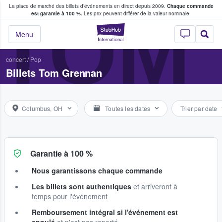
La place de marché des billets d’événements en direct depuis 2009.
Chaque commande
s fans achètent et vendent des billets
TOM
est garantie à 100 %.
Les prix peuvent différer de la valeur nominale.
StubHub - Où les f
Menu
concert
/
Pop
Billets Tom Grennan
Columbus, OH
Toutes les dates
Trier par date
Garantie à 100 %
Nous garantissons chaque commande
Les billets sont authentiques
et arriveront à
temps pour l'événement
Remboursement intégral si l'événement est