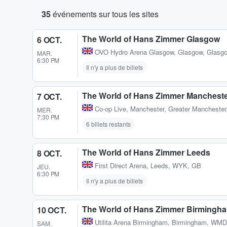
35
événements sur tous les sites
The World of Hans Zimmer Glasgow
6 OCT.
OVO Hydro Arena Glasgow
,
Glasgow, Glasg
MAR.
6:30 PM
Il n'y a plus de billets
The World of Hans Zimmer Manchest
7 OCT.
Co-op Live
,
Manchester, Greater Manchester
MER.
7:30 PM
6 billets restants
The World of Hans Zimmer Leeds
8 OCT.
First Direct Arena
,
Leeds, WYK, GB
JEU.
6:30 PM
Il n'y a plus de billets
The World of Hans Zimmer Birmingh
10 OCT.
Utilita Arena Birmingham
,
Birmingham, WMD
SAM.