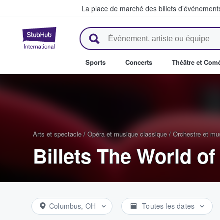
La place de marché des billets d’événement
StubHub - Où les fans achètent 
Sports
Concerts
Théâtre et Com
Arts et spectacle
/
Opéra et musique classique
/
Orchestre et mu
Billets The World o
Columbus, OH
Toutes les dates