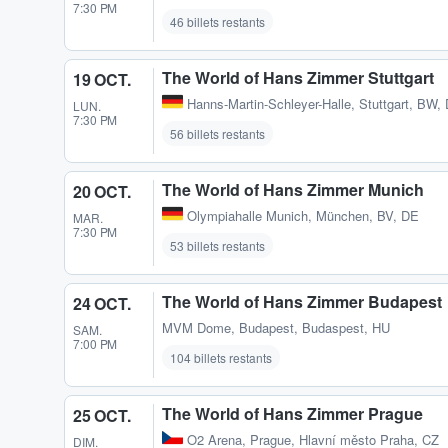
7:30 PM
46 billets restants
The World of Hans Zimmer Stuttgart
19 OCT.
Hanns-Martin-Schleyer-Halle
,
Stuttgart, BW,
LUN.
7:30 PM
56 billets restants
The World of Hans Zimmer Munich
20 OCT.
Olympiahalle Munich
,
München, BV, DE
MAR.
7:30 PM
53 billets restants
The World of Hans Zimmer Budapest
24 OCT.
MVM Dome
,
Budapest, Budaspest, HU
SAM.
7:00 PM
104 billets restants
The World of Hans Zimmer Prague
25 OCT.
O2 Arena
,
Prague, Hlavní město Praha, CZ
DIM.