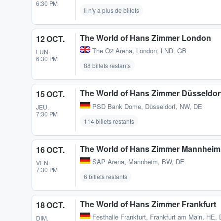
6:30 PM
Il n'y a plus de billets
The World of Hans Zimmer London
12 OCT.
The O2 Arena
,
London, LND, GB
LUN.
6:30 PM
88 billets restants
The World of Hans Zimmer Düsseldor
15 OCT.
PSD Bank Dome
,
Düsseldorf, NW, DE
JEU.
7:30 PM
114 billets restants
The World of Hans Zimmer Mannheim
16 OCT.
SAP Arena
,
Mannheim, BW, DE
VEN.
7:30 PM
6 billets restants
The World of Hans Zimmer Frankfurt
18 OCT.
Festhalle Frankfurt
,
Frankfurt am Main, HE,
DIM.