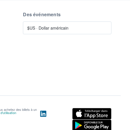
Des événements
$US
·
Dollar américain
us achetez des billets à un
'utilisation