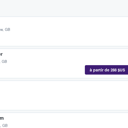
ow, GB
er
, GB
à partir de
288 $US
am
, GB