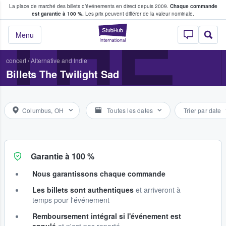
La place de marché des billets d’événements en direct depuis 2009.
Chaque commande
s fans achètent et vendent des billets
THE 
est garantie à 100 %.
Les prix peuvent différer de la valeur nominale.
StubHub - Où les f
Menu
concert
/
Alternative and Indie
Billets The Twilight Sad
Columbus, OH
Toutes les dates
Trier par date
Garantie à 100 %
Nous garantissons chaque commande
Les billets sont authentiques
et arriveront à
temps pour l'événement
Remboursement intégral si l'événement est