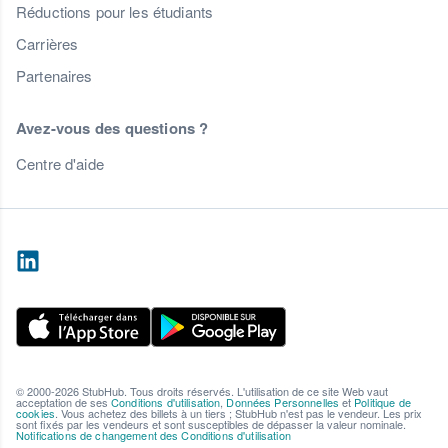
Réductions pour les étudiants
Carrières
Partenaires
Avez-vous des questions ?
Centre d'aide
© 2000-2026 StubHub. Tous droits réservés. L'utilisation de ce site Web vaut
acceptation de ses
Conditions d'utilisation
,
Données Personnelles
et
Politique de
cookies
. Vous achetez des billets à un tiers ; StubHub n'est pas le vendeur. Les prix
sont fixés par les vendeurs et sont susceptibles de dépasser la valeur nominale.
Notifications de changement des Conditions d'utilisation