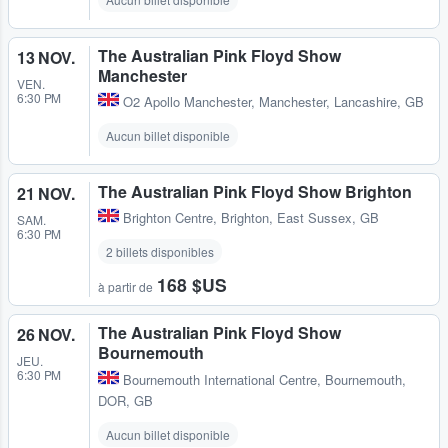
The Australian Pink Floyd Show
13 NOV.
Manchester
VEN.
6:30 PM
O2 Apollo Manchester
,
Manchester, Lancashire, GB
Aucun billet disponible
The Australian Pink Floyd Show Brighton
21 NOV.
Brighton Centre
,
Brighton, East Sussex, GB
SAM.
6:30 PM
2 billets disponibles
168 $US
à partir de
The Australian Pink Floyd Show
26 NOV.
Bournemouth
JEU.
6:30 PM
Bournemouth International Centre
,
Bournemouth,
DOR, GB
Aucun billet disponible