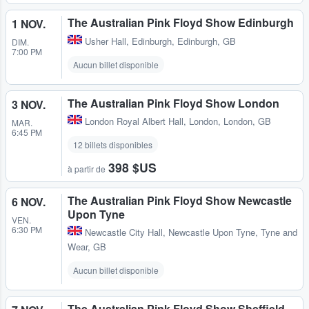
The Australian Pink Floyd Show Edinburgh
1 NOV.
Usher Hall
,
Edinburgh, Edinburgh, GB
DIM.
7:00 PM
Aucun billet disponible
The Australian Pink Floyd Show London
3 NOV.
London Royal Albert Hall
,
London, London, GB
MAR.
6:45 PM
12 billets disponibles
398 $US
à partir de
The Australian Pink Floyd Show Newcastle
6 NOV.
Upon Tyne
VEN.
6:30 PM
Newcastle City Hall
,
Newcastle Upon Tyne, Tyne and
Wear, GB
Aucun billet disponible
The Australian Pink Floyd Show Sheffield