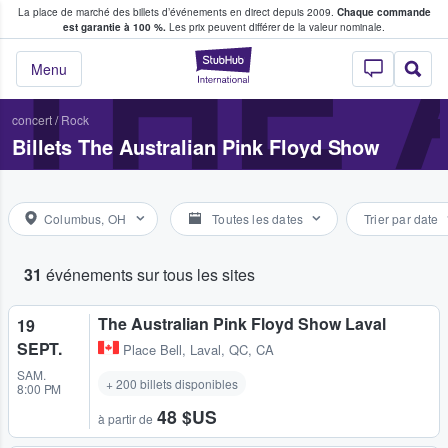
La place de marché des billets d’événements en direct depuis 2009.
Chaque commande
s fans achètent et vendent des billets
THE 
est garantie à 100 %.
Les prix peuvent différer de la valeur nominale.
StubHub - Où les f
Menu
concert
/
Rock
Billets The Australian Pink Floyd Show
Columbus, OH
Toutes les dates
Trier par date
31
événements sur tous les sites
The Australian Pink Floyd Show Laval
19
SEPT.
Place Bell
,
Laval, QC, CA
SAM.
+ 200 billets disponibles
8:00 PM
48 $US
à partir de