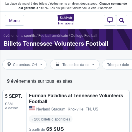
La place de marché des billets d’événements en direct depuis 2009.
Chaque commande
s fans achètent et vendent des billets
TEN
est garantie à 100 %.
Les prix peuvent différer de la valeur nominale.
StubHub - Où les f
Menu
événements sportifs
/
Football américain
/
College Football
Billets Tennessee Volunteers Football
Columbus, OH
Toutes les dates
Trier par date
9
événements sur tous les sites
Furman Paladins at Tennessee Volunteers
5 SEPT.
Football
SAM.
À définir
Neyland Stadium
,
Knoxville, TN, US
+ 200 billets disponibles
65 $US
à partir de