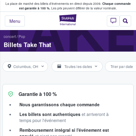
La place de marché des billets d’événements en direct depuis 2009.
Chaque commande
s fans achètent et vendent des billets
TAKE
est garantie à 100 %.
Les prix peuvent différer de la valeur nominale.
StubHub - Où les f
Menu
concert
/
Pop
Billets Take That
Columbus, OH
Toutes les dates
Trier par date
Garantie à 100 %
Nous garantissons chaque commande
Les billets sont authentiques
et arriveront à
temps pour l'événement
Remboursement intégral si l'événement est