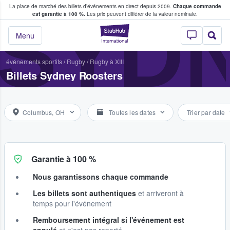
La place de marché des billets d’événements en direct depuis 2009.
Chaque commande
s fans achètent et vendent des billets
SYD
est garantie à 100 %.
Les prix peuvent différer de la valeur nominale.
StubHub - Où les f
Menu
événements sportifs
/
Rugby
/
Rugby à XIII
Billets Sydney Roosters
Columbus, OH
Toutes les dates
Trier par date
Garantie à 100 %
Nous garantissons chaque commande
Les billets sont authentiques
et arriveront à
temps pour l'événement
Remboursement intégral si l'événement est