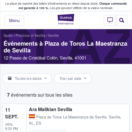
La place de marché des billets d’événements en direct depuis 2009.
Chaque commande
s fans achètent et vendent des billets
est garantie à 100 %.
Les prix peuvent différer de la valeur nominale.
StubHub - Où les f
PLAZ
Menu
Spain
/
Province of Sevilla
/
Seville
Événements à Plaza de Toros La Maestranza
de Sevilla
12 Paseo de Cristóbal Colón, Sevilla, 41001
Toutes les dates
Trier par date
7
événements sur tous les sites
Ara Malikian Sevilla
11
SEPT.
Plaza de Toros La Maestranza de Sevilla
,
Sevilla,
AL, ES
VEN.
9:30 PM